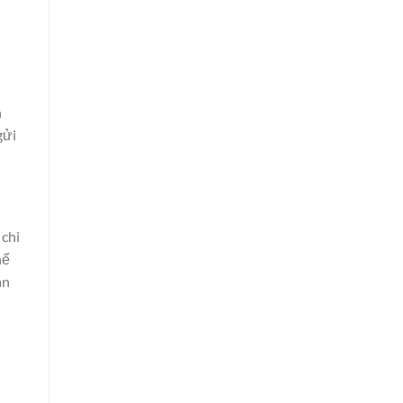
n
gửi
 chi
hể
an