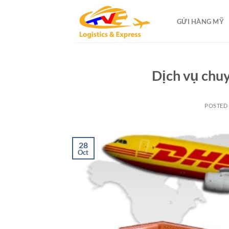
Skip
to
GỬI HÀNG MỸ
content
Dịch vụ chuy
POSTED
28
Oct