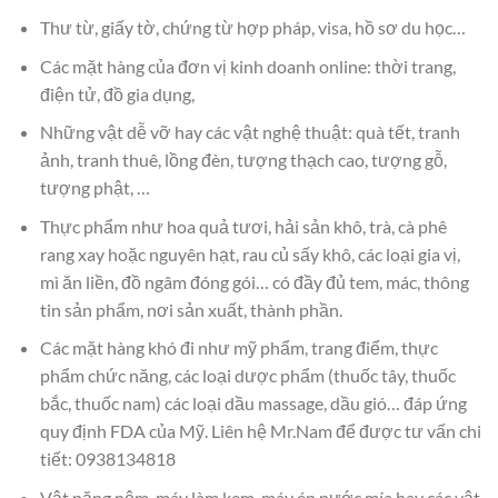
Thư từ, giấy tờ, chứng từ hợp pháp, visa, hồ sơ du học…
Các mặt hàng của đơn vị kinh doanh online: thời trang,
điện tử, đồ gia dụng,
Những vật dễ vỡ hay các vật nghệ thuật: quà tết, tranh
ảnh, tranh thuê, lồng đèn, tượng thạch cao, tượng gỗ,
tượng phật, …
Thực phẩm như hoa quả tươi, hải sản khô, trà, cà phê
rang xay hoặc nguyên hạt, rau củ sấy khô, các loại gia vị,
mì ăn liền, đồ ngâm đóng gói… có đầy đủ tem, mác, thông
tin sản phẩm, nơi sản xuất, thành phần.
Các mặt hàng khó đi như mỹ phẩm, trang điểm, thực
phẩm chức năng, các loại dược phẩm (thuốc tây, thuốc
bắc, thuốc nam) các loại dầu massage, dầu gió… đáp ứng
quy định FDA của Mỹ. Liên hệ Mr.Nam để được tư vấn chi
tiết: 0938134818
Vật nặng nệm, máy làm kem, máy ép nước mía hay các vật