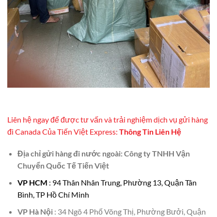
Liên hệ ngay để được tư vấn và trải nghiệm dịch vụ gửi hàng
đi Canada Của Tiến Việt Express:
Thông Tin Liên Hệ
Địa chỉ gửi hàng đi nước ngoài: Công ty TNHH Vận
Chuyển Quốc Tế Tiến Việt
VP HCM
: 94 Thân Nhân Trung, Phường 13, Quận Tân
Bình, TP Hồ Chí Minh
VP Hà Nội
: 34 Ngõ 4 Phố Võng Thị, Phường Bưởi, Quận