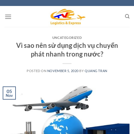
Skip
to
content
UNCATEGORIZED
Vì sao nên sử dụng dịch vụ chuyển
phát nhanh trong nước?
POSTED ON
NOVEMBER 5, 2020
BY
QUANG TRAN
05
Nov