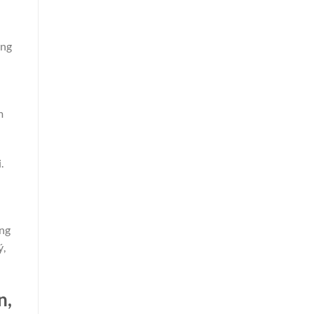
ng
m
.
ững
ý,
n,