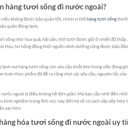
n hàng tươi sống đi nước ngoài?
óc nếu không được bảo quản tốt, chính vì thế
hàng tươi sống
thườ
bảo quản đông lạnh.
i sống như hoa quả, hải sản, thịt tươi được giữ ở nhiệt độ thấp.
bị ôi thiu, hư hỏng đồng thời nguồn dinh dưỡng cũng được bảo đả
lạnh mà hàng tươi sống còn yêu cầu khắt khe trong việc đóng gói
n toàn thực phẩm đã đề ra cũng như các yêu cầu, nguyên tắc của
đi nước ngoài là điều không hề đơn giản. Mà bạn cần nhờ đến nh
 kinh nghiệm trong lĩnh vực này. Bởi họ sẽ có cách sắp xếp hợp l
ẩn xác hơn.
hàng hóa tươi sống đi nước ngoài uy tí