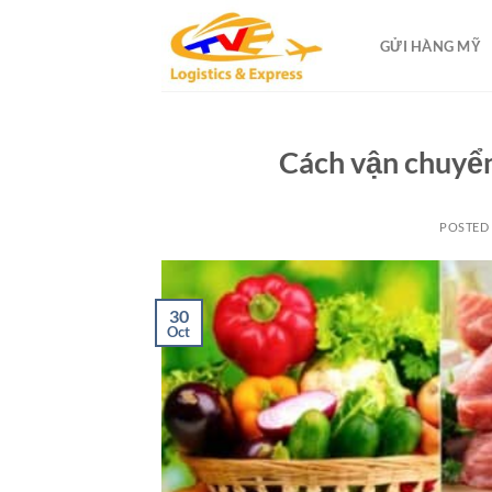
Skip
to
GỬI HÀNG MỸ
content
Cách vận chuyển
POSTED
30
Oct