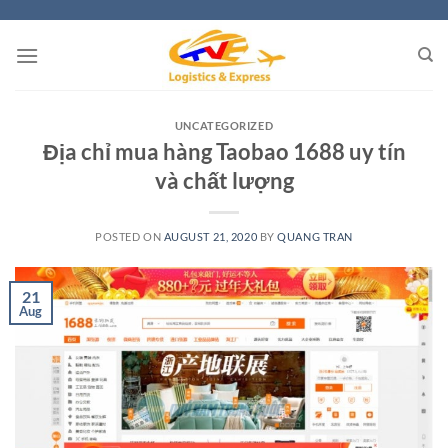
Skip
to
content
UNCATEGORIZED
Địa chỉ mua hàng Taobao 1688 uy tín
và chất lượng
POSTED ON
AUGUST 21, 2020
BY
QUANG TRAN
21
Aug