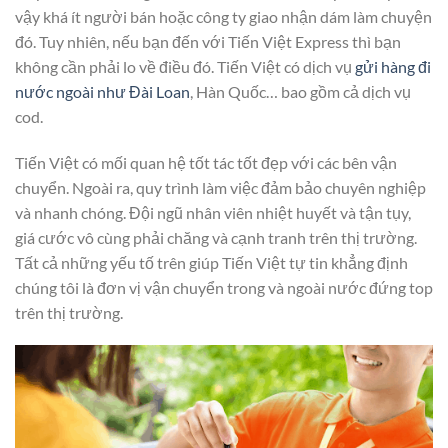
vậy khá ít người bán hoặc công ty giao nhận dám làm chuyện
đó. Tuy nhiên, nếu bạn đến với Tiến Việt Express thì bạn
không cần phải lo về điều đó. Tiến Việt có dịch vụ
gửi hàng đi
nước ngoài như Đài Loan
, Hàn Quốc… bao gồm cả dịch vụ
cod.
Tiến Việt có mối quan hệ tốt tác tốt đẹp với các bên vận
chuyển. Ngoài ra, quy trình làm việc đảm bảo chuyên nghiệp
và nhanh chóng. Đội ngũ nhân viên nhiệt huyết và tận tụy,
giá cước vô cùng phải chăng và cạnh tranh trên thị trường.
Tất cả những yếu tố trên giúp Tiến Việt tự tin khẳng định
chúng tôi là đơn vị vận chuyển trong và ngoài nước đứng top
trên thị trường.