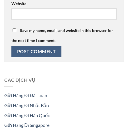
Website
Save my name, email, and website in this browser for
the next time I comment.
CÁC DỊCH VỤ
Gửi Hàng Đi Đài Loan
Gửi Hàng Đi Nhật Bản
Gửi Hàng Đi Hàn Quốc
Gửi Hàng Đi Singapore