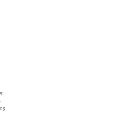
ng
,
ông