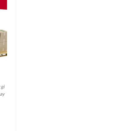
 gì
nay