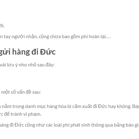
0%.
ận tay người nhận, cũng chưa bao gồm phí hoàn lại….
gửi hàng đi Đức
vài lưu ý nho nhỏ sau đây:
i
i một số vấn đề sau:
có nằm trong danh mục hàng hóa bị cấm xuất đi Đức hay không. 
c để tránh vi phạm.
 hàng đi Đức cũng như các loại phí phát sinh thông qua bảng báo gi