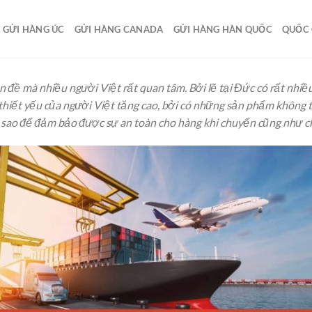
GỬI HÀNG ÚC
GỬI HÀNG CANADA
GỬI HÀNG HÀN QUỐC
QUỐC 
ấn đề mà nhiều người Việt rất quan tâm. Bởi lẽ tại Đức có rất nhi
thiết yếu của người Việt tăng cao, bởi có những sản phẩm không t
 sao để đảm bảo được sự an toàn cho hàng khi chuyển cũng như chi